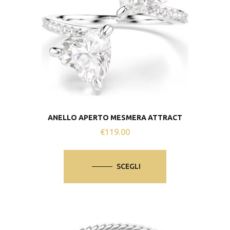
ANELLO APERTO MESMERA ATTRACT
€
119.00
Questo
prodotto
SCEGLI
ha
più
varianti.
Le
opzioni