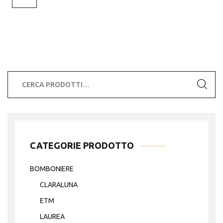
opzioni
possono
essere
scelte
nella
pagina
del
Cerca:
prodotto
CATEGORIE PRODOTTO
BOMBONIERE
CLARALUNA
ETM
LAUREA