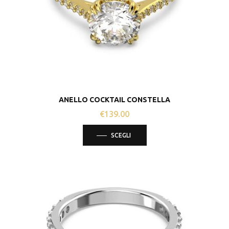
scelte
nella
pagina
del
prodotto
ANELLO COCKTAIL CONSTELLA
€
139.00
Questo
SCEGLI
prodotto
ha
più
varianti.
Le
opzioni
possono