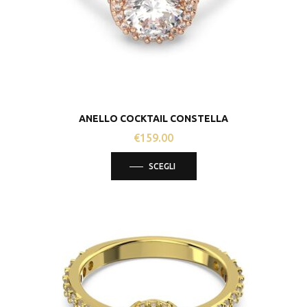
nella
pagina
del
prodotto
ANELLO COCKTAIL CONSTELLA
€
159.00
Questo
SCEGLI
prodotto
ha
più
varianti.
Le
opzioni
possono
essere