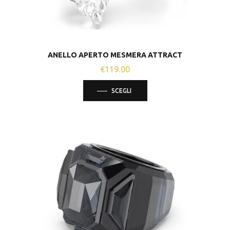
prodotto
ANELLO APERTO MESMERA ATTRACT
€
119.00
Questo
SCEGLI
prodotto
ha
più
varianti.
Le
opzioni
possono
essere
scelte
nella
pagina