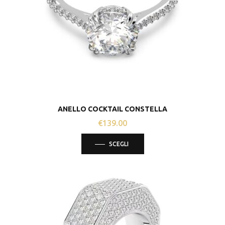
essere
scelte
nella
pagina
del
prodotto
ANELLO COCKTAIL CONSTELLA
€
139.00
Questo
SCEGLI
prodotto
ha
più
varianti.
Le
opzioni