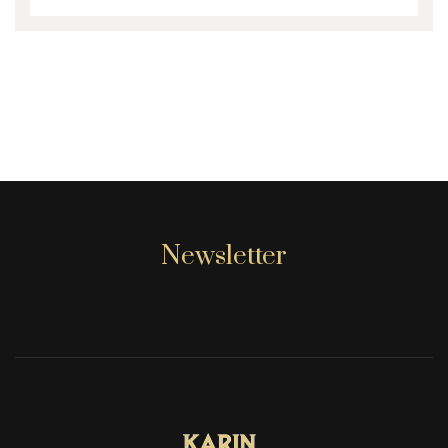
Newsletter
[mc4wp_form id="806"]