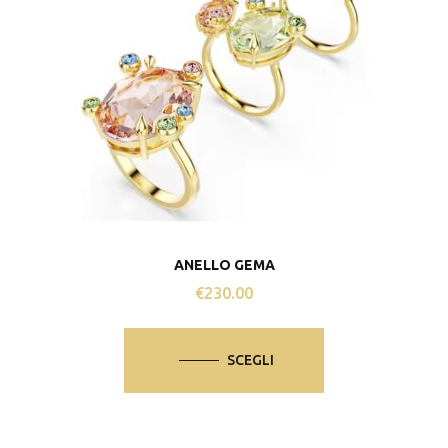
ANELLO GEMA
€
230.00
Questo
prodotto
SCEGLI
ha
più
varianti.