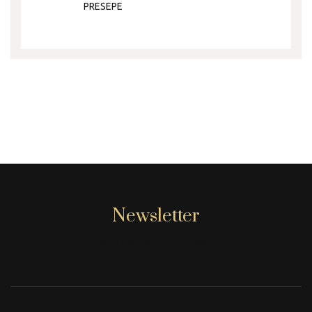
PRESEPE
Newsletter
[mc4wp_form id="806"]