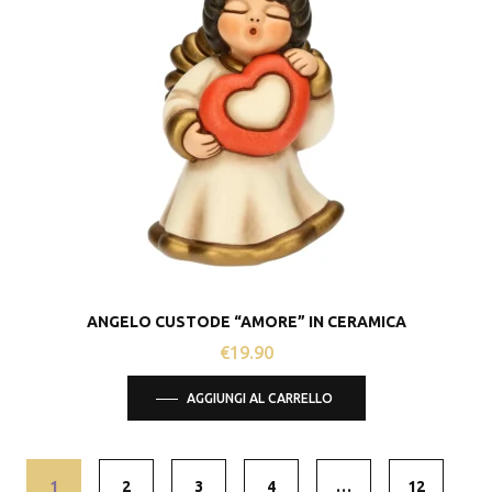
ANGELO CUSTODE “AMORE” IN CERAMICA
€
19.90
AGGIUNGI AL CARRELLO
1
2
3
4
…
12