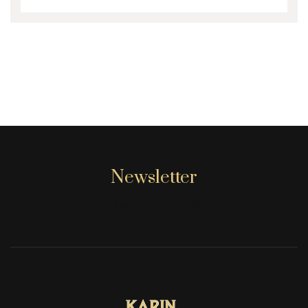
Newsletter
[mc4wp_form id="806"]