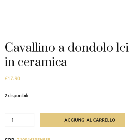
Cavallino a dondolo lei
in ceramica
€
17.90
2 disponibili
Cavallino
AGGIUNGI AL CARRELLO
a
dondolo
COD:
T10044338H93B