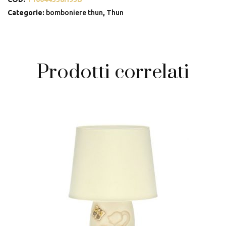
lei
in
Categorie:
bomboniere thun
,
Thun
ceramica
quantità
Prodotti correlati