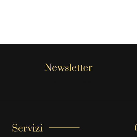
Newsletter
[mc4wp_form id="806"]
Servizi