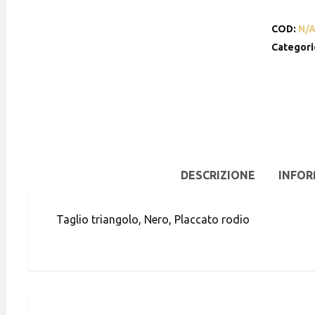
Ortyx
COD:
N/
quantit
Categori
DESCRIZIONE
INFOR
Taglio triangolo, Nero, Placcato rodio