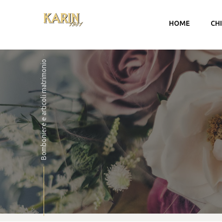
HOME
CH
Bomboniere e articoli matrimonio
Account
Carrello
Checkout