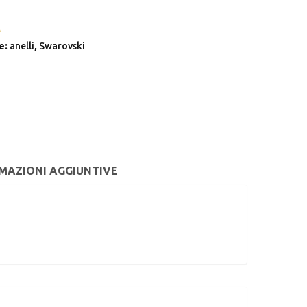
A
à
e:
anelli
,
Swarovski
MAZIONI AGGIUNTIVE