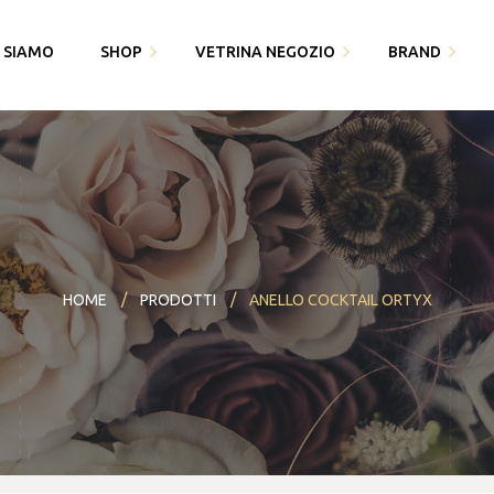
I SIAMO
SHOP
VETRINA NEGOZIO
BRAND
Fedi Polello
Gioiello
Cingomma
Bracciali saldati e gioielli
Piquadro
Gioielleria Karin1981
permanenti
Swarovski
Maserati
Bomboniere
Thun
HOME
PRODOTTI
ANELLO COCKTAIL ORTYX
Paciotti 4US
Partecipazioni
Bracciali saldati e gioielli
Piquadro
I miei dati
permanenti
Polello
Alisia