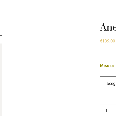
Swarovski
Tamashii
Ane
Thun
€
139.00
Misura
Anello
cocktail