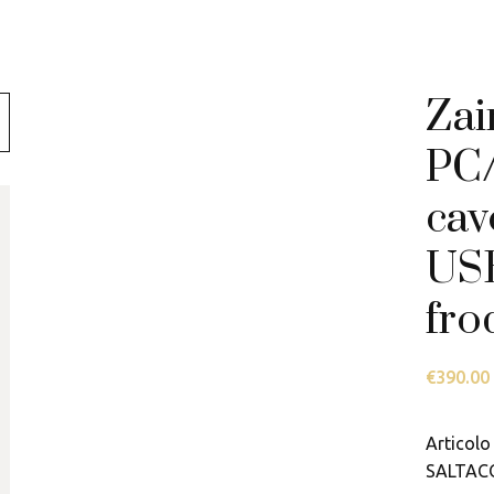
Swarovski
Tamashii
Zai
Thun
PC/
cav
USB
fro
€
390.00
Articolo 
SALTAC