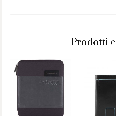
RFID
Brief
quantit
Prodotti c