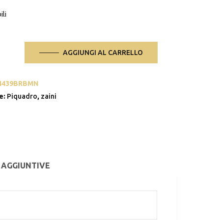
ili
AGGIUNGI AL CARRELLO
4439BRBMN
®Air/Pro
e:
Piquadro
,
zaini
o,
 AGGIUNTIVE