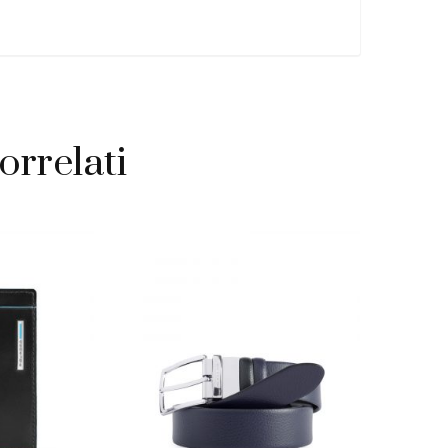
à
orrelati