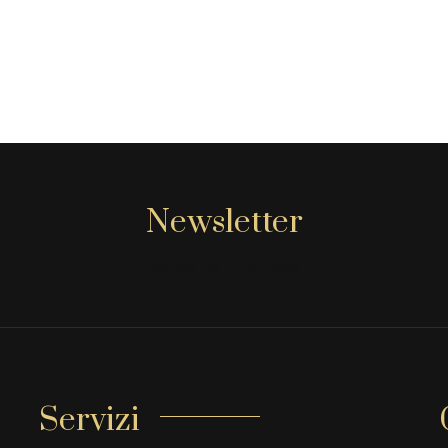
Newsletter
[mc4wp_form id="806"]
Servizi