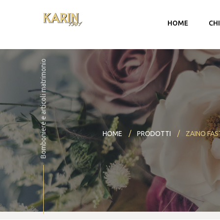
HOME
CH
Bomboniere e articoli matrimonio
HOME
PRODOTTI
ZAINO FAS
Account
Carrello
Checkout