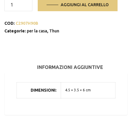
Vasetto
AGGIUNGI AL CARRELLO
Porta
Fortuna
COD:
C2907H90B
con
quadrifogli
Categorie:
per la casa
,
Thun
quantità
INFORMAZIONI AGGIUNTIVE
DIMENSIONI
4.5 × 3.5 × 6 cm