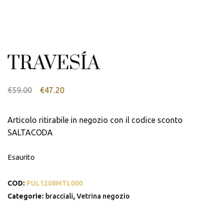
TRAVESÍA
Il
Il
€
59.00
€
47.20
prezzo
prezzo
originale
attuale
Articolo ritirabile in negozio con il codice sconto
era:
è:
SALTACODA
€59.00.
€47.20.
Esaurito
COD:
PUL1208MTL000
Categorie:
bracciali
,
Vetrina negozio