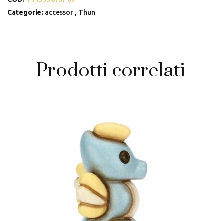
cuscino
Eleganza
Categorie:
accessori
,
Thun
Esotica
quantità
Prodotti correlati