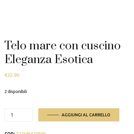
Telo mare con cuscino
Eleganza Esotica
€
32.90
2 disponibili
Telo
AGGIUNGI AL CARRELLO
mare
con
COD:
T11595673P00