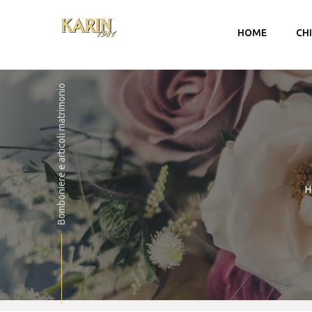
HOME
CH
Bomboniere e articoli matrimonio
H
Account
Carrello
Checkout