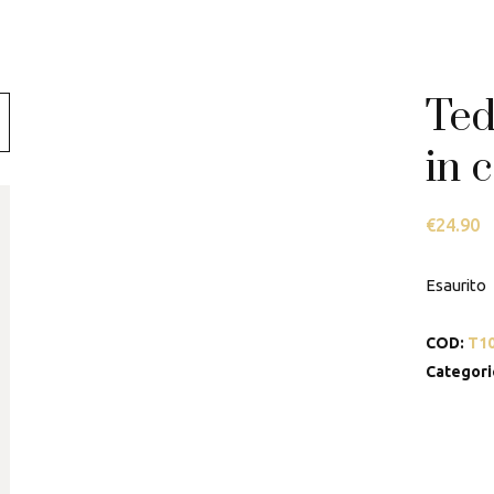
Swarovski
Tamashii
Ted
Thun
in 
€
24.90
Esaurito
COD:
T1
Categori