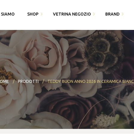
I SIAMO
SHOP
VETRINA NEGOZIO
BRAND
Fedi Polello
Gioiello
Cingomma
Bracciali saldati e gioielli
Piquadro
Gioielleria Karin1981
permanenti
Swarovski
Maserati
Bomboniere
Thun
OME
PRODOTTI
TEDDY BUON ANNO 2026 IN CERAMICA BIAN
Paciotti 4US
Partecipazioni
Bracciali saldati e gioielli
Piquadro
I miei dati
permanenti
Polello
Alisia