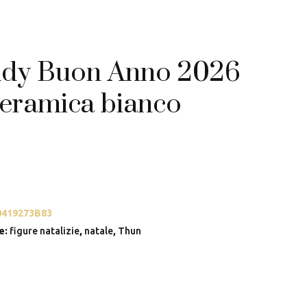
dy Buon Anno 2026
ceramica bianco
0419273B83
e:
figure natalizie
,
natale
,
Thun