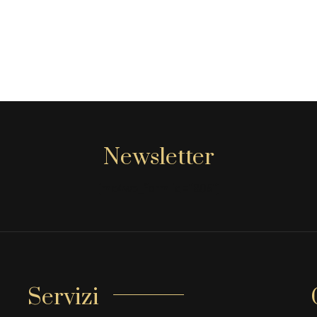
Newsletter
[mc4wp_form id="806"]
Servizi