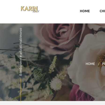
HOME
CH
Bomboniere e articoli matrimonio
HOME
P
Account
Carrello
Checkout