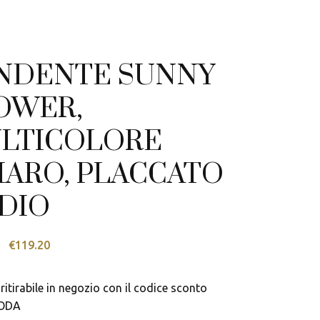
NDENTE SUNNY
OWER,
LTICOLORE
IARO, PLACCATO
DIO
Il
Il
€
119.20
prezzo
prezzo
originale
attuale
ritirabile in negozio con il codice sconto
era:
è:
ODA
€149.00.
€119.20.