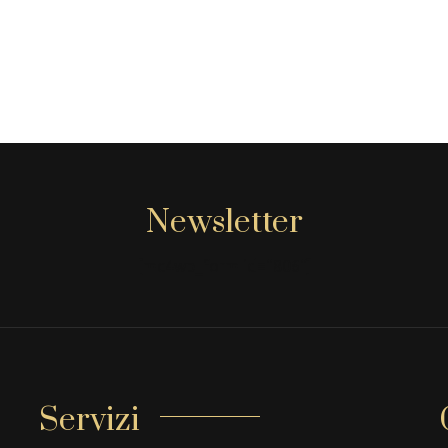
Newsletter
[mc4wp_form id="806"]
Servizi