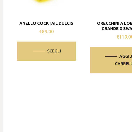
ANELLO COCKTAIL DULCIS
ORECCHINI A LO
GRANDE X SW
€
89.00
€
119.0
Questo
prodotto
SCEGLI
ha
AGGIU
più
CARREL
varianti.
Le
opzioni
possono
essere
scelte
nella
pagina
del