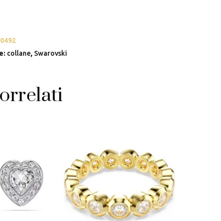
0492
e:
collane
,
Swarovski
orrelati