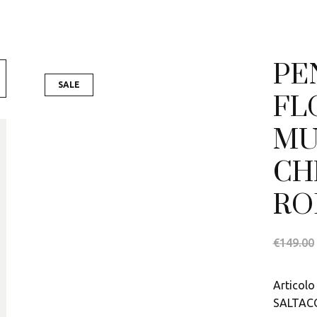
Swarovski
Tamashii
PE
Thun
SALE
FL
MU
CH
RO
€
149.00
Articolo 
SALTAC