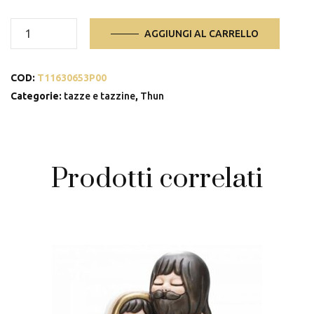
Set
AGGIUNGI AL CARRELLO
6
tazzine
COD:
T11630653P00
espresso
con
Categorie:
tazze e tazzine
,
Thun
piattino,
Vogliadi
quantità
Prodotti correlati