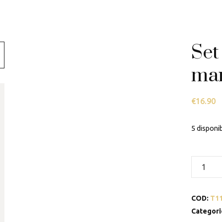
Swarovski
Tamashii
Set
Thun
mar
€
16.90
5 disponib
Set
2
bicchier
COD:
T1
in
vetro
Categori