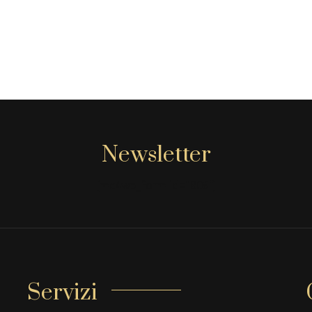
Newsletter
[mc4wp_form id="806"]
Servizi