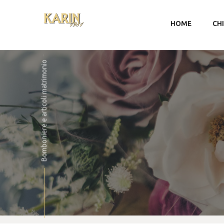
HOME
CH
Bomboniere e articoli matrimonio
Account
Carrello
Checkout