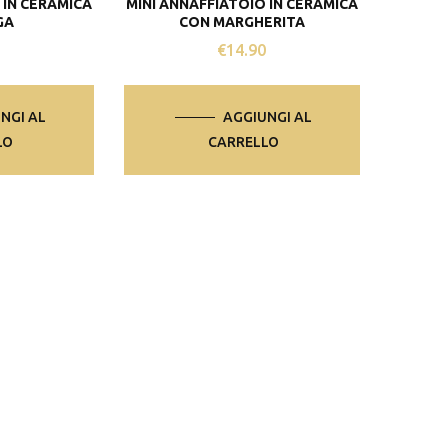
 IN CERAMICA
MINI ANNAFFIATOIO IN CERAMICA
GA
CON MARGHERITA
0
€
14.90
NGI AL
AGGIUNGI AL
LO
CARRELLO