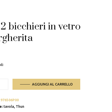
 2 bicchieri in vetro
gherita
ili
AGGIUNGI AL CARRELLO
i
1976506P00
e:
tavola
,
Thun