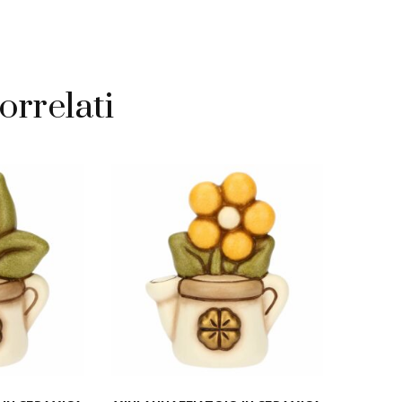
ita
à
orrelati