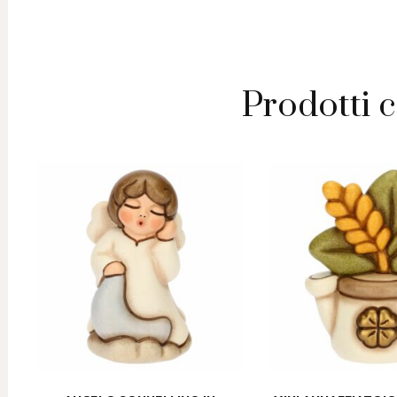
margher
quantit
Prodotti c