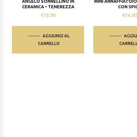
ANGELO SONNELLINO IN
MINI ANNAFFIATOIO
CERAMICA – TENEREZZA
CON SPI
€
18.90
€
14.9
AGGIUNGI AL
AGGIU
CARRELLO
CARREL