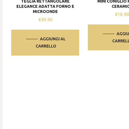
TEGLIA RETTANGOLARE
MINI CONIGLIO 
ELEGANCE ADATTA FORNO E
CERAMI
MICROONDE
€
18.9
€
49.90
AGGIU
AGGIUNGI AL
CARREL
CARRELLO