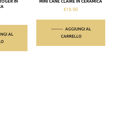
ROGER IN
MINI CANE CLAIRE IN CERAMICA
CA
€
18.90
0
AGGIUNGI AL
NGI AL
CARRELLO
LO