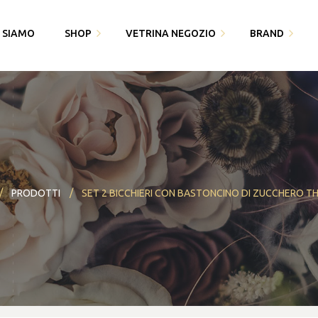
I SIAMO
SHOP
VETRINA NEGOZIO
BRAND
Fedi Polello
Gioiello
Cingomma
Bracciali saldati e gioielli
Piquadro
Gioielleria Karin1981
permanenti
Swarovski
Maserati
Bomboniere
Thun
PRODOTTI
SET 2 BICCHIERI CON BASTONCINO DI ZUCCHERO 
Paciotti 4US
Partecipazioni
Bracciali saldati e gioielli
Piquadro
I miei dati
permanenti
Polello
Alisia