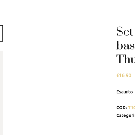
Swarovski
Tamashii
Set
Thun
bas
Th
€
16.90
Esaurito
COD:
T1
Categori