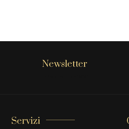
Newsletter
[mc4wp_form id="806"]
Servizi