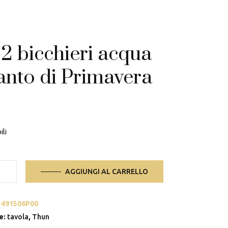
 2 bicchieri acqua
anto di Primavera
ili
AGGIUNGI AL CARRELLO
i
1491506P00
e:
tavola
,
Thun