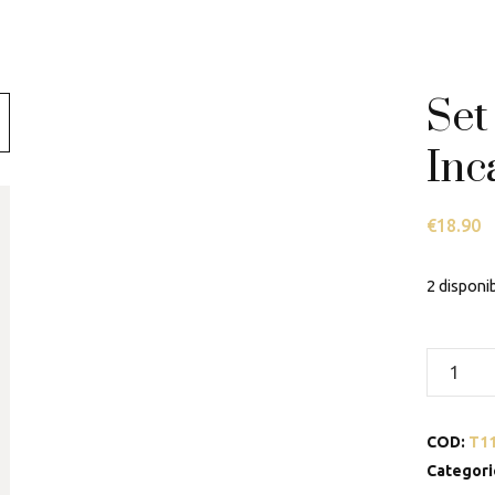
Swarovski
Tamashii
Set
Thun
Inc
€
18.90
2 disponib
Set
2
bicchier
COD:
T1
acqua
Incanto
Categori