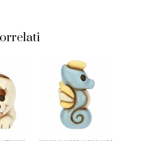
ra
à
orrelati