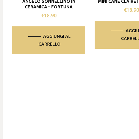
ANGELO SONNELLINO IN
MINI CANE CLAIRE 
CERAMICA – FORTUNA
€
18.9
€
18.90
AGGIU
AGGIUNGI AL
CARREL
CARRELLO