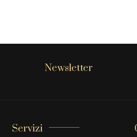
Newsletter
[mc4wp_form id="806"]
Servizi