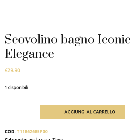
Scovolino bagno Iconic
Elegance
€
29.90
1 disponibili
Scovolino
AGGIUNGI AL CARRELLO
bagno
Iconic
COD:
T11862685P00
Elegance
Categorie:
per la casa
,
Thun