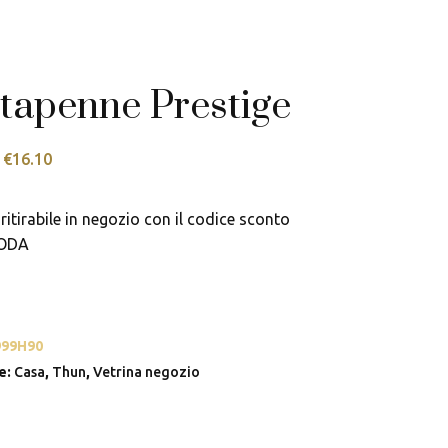
tapenne Prestige
Il
Il
€
16.10
prezzo
prezzo
originale
attuale
ritirabile in negozio con il codice sconto
era:
è:
ODA
€23.00.
€16.10.
999H90
e:
Casa
,
Thun
,
Vetrina negozio