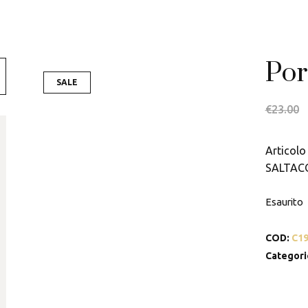
Swarovski
Tamashii
Por
Thun
SALE
€
23.00
Articolo 
SALTAC
Esaurito
COD:
C1
Categori