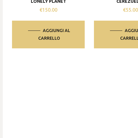
LONELY PLANET
CEREZUE
€
150.00
€
55.0
AGGIUNGI AL
AGGIU
CARRELLO
CARREL