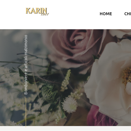
HOME
CH
Bomboniere e articoli matrimonio
Account
Carrello
Checkout