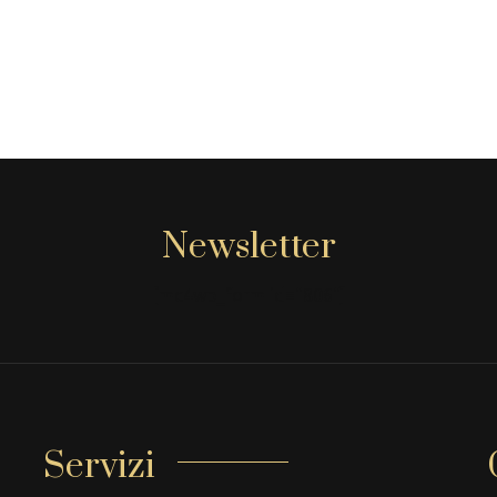
Newsletter
[mc4wp_form id="806"]
Servizi