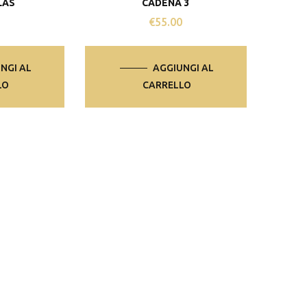
LAS
CADENA 3
0
€
55.00
NGI AL
AGGIUNGI AL
LO
CARRELLO