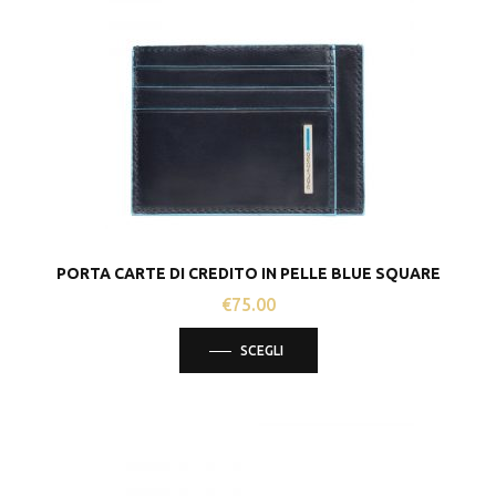
PORTA CARTE DI CREDITO IN PELLE BLUE SQUARE
€
75.00
Questo
SCEGLI
prodotto
ha
più
varianti.
Le