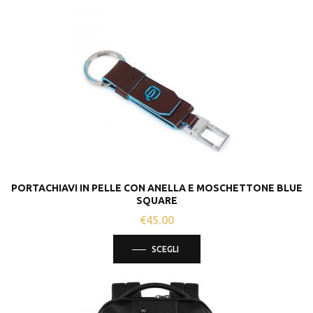
opzioni
possono
essere
scelte
nella
pagina
del
prodotto
PORTACHIAVI IN PELLE CON ANELLA E MOSCHETTONE BLUE
SQUARE
€
45.00
Questo
SCEGLI
prodotto
ha
più
varianti.