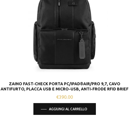
Le
opzioni
possono
essere
scelte
nella
pagina
del
prodotto
ZAINO FAST-CHECK PORTA PC/IPAD®AIR/PRO 9,7, CAVO
ANTIFURTO, PLACCA USB E MICRO-USB, ANTI-FRODE RFID BRIEF
€
390.00
AGGIUNGI AL CARRELLO