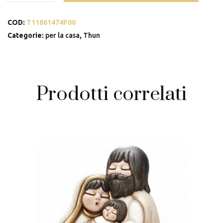
in
COD:
T11861474P00
stoneware
Iconic
Categorie:
per la casa
,
Thun
Elegance
quantità
Prodotti correlati