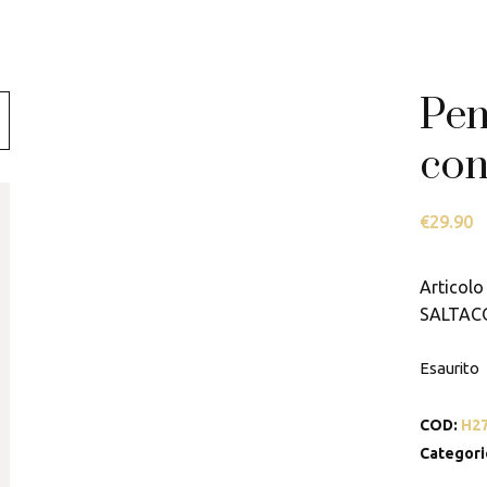
Swarovski
Tamashii
Pen
Thun
con
€
29.90
Articolo 
SALTAC
Esaurito
COD:
H2
Categori