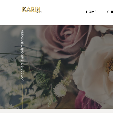
HOME
CH
Bomboniere e articoli matrimonio
Account
Carrello
Checkout