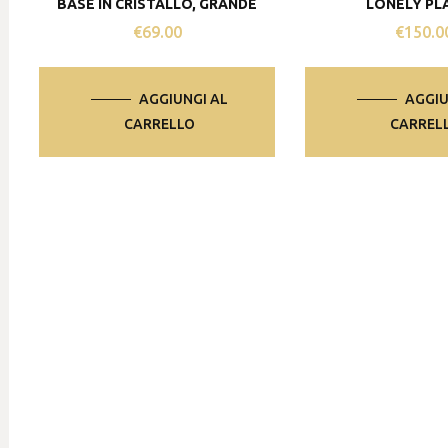
BASE IN CRISTALLO, GRANDE
LONELY PL
€
69.00
€
150.0
AGGIUNGI AL
AGGIU
CARRELLO
CARREL