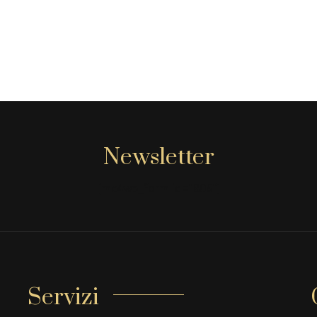
Newsletter
[mc4wp_form id="806"]
Servizi