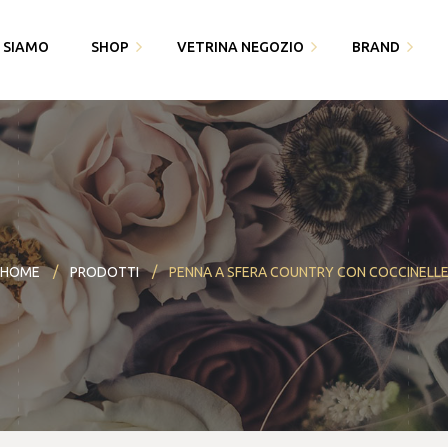
I SIAMO
SHOP
VETRINA NEGOZIO
BRAND
Fedi Polello
Gioiello
Cingomma
Bracciali saldati e gioielli
Piquadro
Gioielleria Karin1981
permanenti
Swarovski
Maserati
Bomboniere
Thun
HOME
PRODOTTI
PENNA A SFERA COUNTRY CON COCCINELL
Paciotti 4US
Partecipazioni
Bracciali saldati e gioielli
Piquadro
I miei dati
permanenti
Polello
Alisia