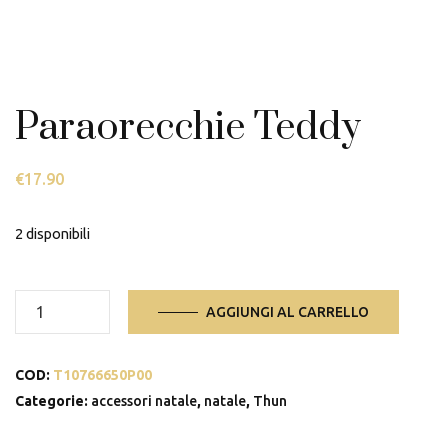
Paraorecchie Teddy
€
17.90
2 disponibili
Paraorecchie
AGGIUNGI AL CARRELLO
Teddy
quantità
COD:
T10766650P00
Categorie:
accessori natale
,
natale
,
Thun