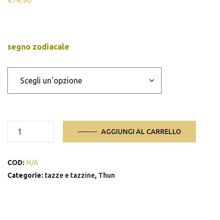
€
14.90
segno zodiacale
Mug
AGGIUNGI AL CARRELLO
in
porcellana
COD:
N/A
Zodiaco
quantità
Categorie:
tazze e tazzine
,
Thun