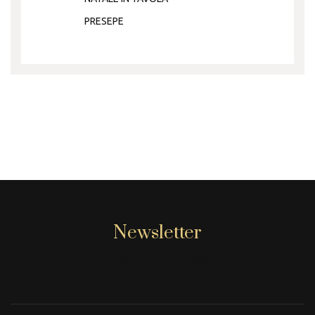
PRESEPE
Newsletter
[mc4wp_form id="806"]