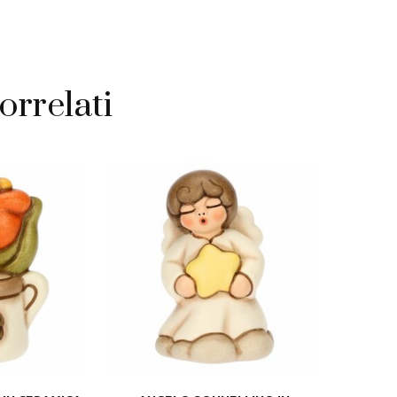
ra
à
orrelati