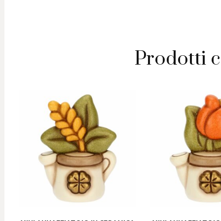
Primave
quantit
Prodotti c