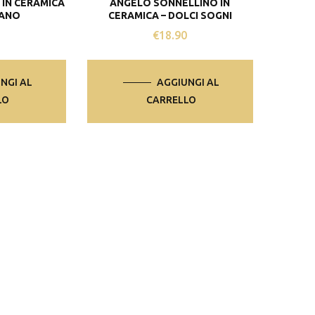
 IN CERAMICA
ANGELO SONNELLINO IN
PANO
CERAMICA – DOLCI SOGNI
0
€
18.90
NGI AL
AGGIUNGI AL
LO
CARRELLO