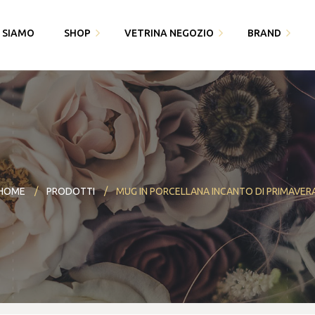
I SIAMO
SHOP
VETRINA NEGOZIO
BRAND
Fedi Polello
Gioiello
Cingomma
Bracciali saldati e gioielli
Piquadro
Gioielleria Karin1981
permanenti
Swarovski
Maserati
Bomboniere
Thun
HOME
PRODOTTI
MUG IN PORCELLANA INCANTO DI PRIMAVER
Paciotti 4US
Partecipazioni
Bracciali saldati e gioielli
Piquadro
I miei dati
permanenti
Polello
Alisia