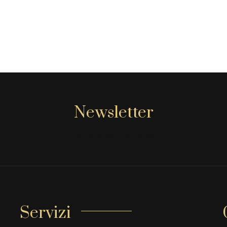
Newsletter
[mc4wp_form id="806"]
Servizi