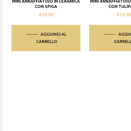
MINI ANNAFFIATOIO IN CERAMICA
MINI ANNAFFIATOIO
CON SPIGA
CON TULI
€
14.90
€
14.9
AGGIUNGI AL
AGGIU
CARRELLO
CARREL