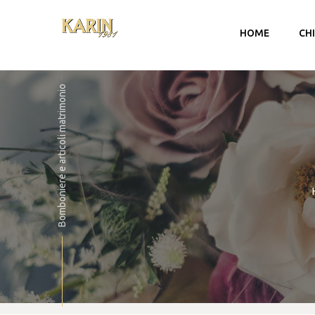
HOME
CH
Bomboniere e articoli matrimonio
Account
Carrello
Checkout