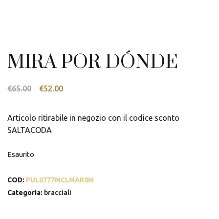
MIRA POR DÓNDE
Il
Il
€
65.00
€
52.00
prezzo
prezzo
originale
attuale
Articolo ritirabile in negozio con il codice sconto
era:
è:
SALTACODA
€65.00.
€52.00.
Esaurito
COD:
PUL0777MCLMAR0M
Categoria:
bracciali