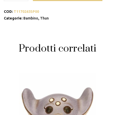
in
COD:
T11702635P00
legno
impilabili
Categorie:
Bambino
,
Thun
Dolce
Fattoria
quantità
Prodotti correlati