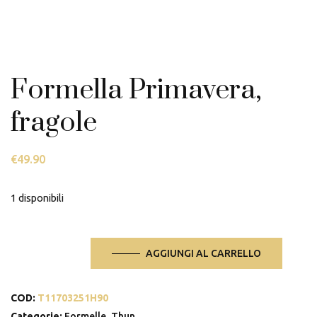
Formella Primavera,
fragole
€
49.90
1 disponibili
Formella
AGGIUNGI AL CARRELLO
Primavera,
fragole
COD:
T11703251H90
quantità
Categorie:
Formelle
,
Thun