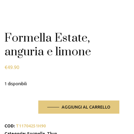
Formella Estate,
anguria e limone
€
49.90
1 disponibili
Formella
AGGIUNGI AL CARRELLO
Estate,
anguria
COD:
T11704251H90
e
Categorie:
Formelle
,
Thun