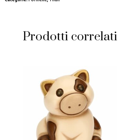
limone
quantità
Prodotti correlati