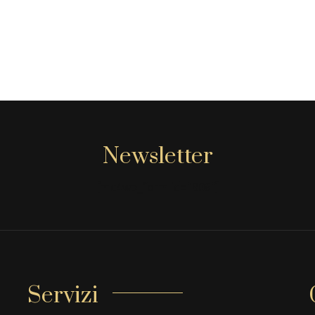
Newsletter
[mc4wp_form id="806"]
Servizi