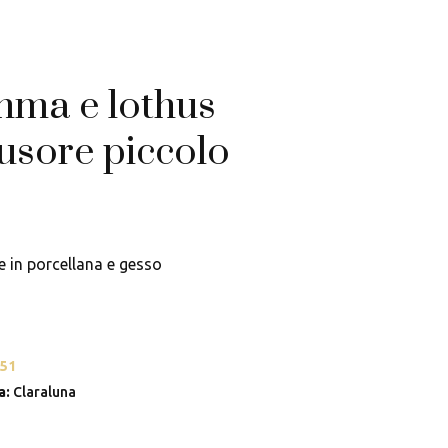
mma e lothus
fusore piccolo
e in porcellana e gesso
51
a:
Claraluna