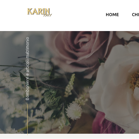
HOME
CH
Bomboniere e articoli matrimonio
Account
Carrello
Checkout