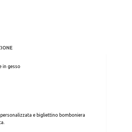
ZIONE
e in gesso
a personalizzata e bigliettino bomboniera
ta.