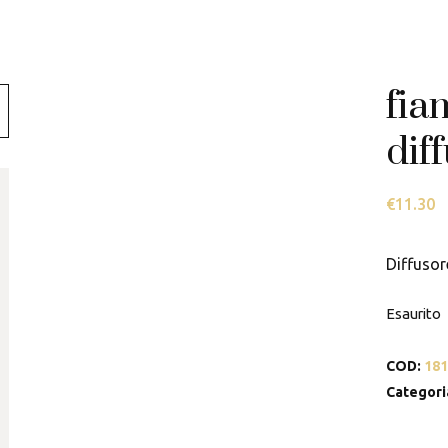
Swarovski
Tamashii
fia
Thun
dif
€
11.30
Diffusor
Esaurito
COD:
181
Categori