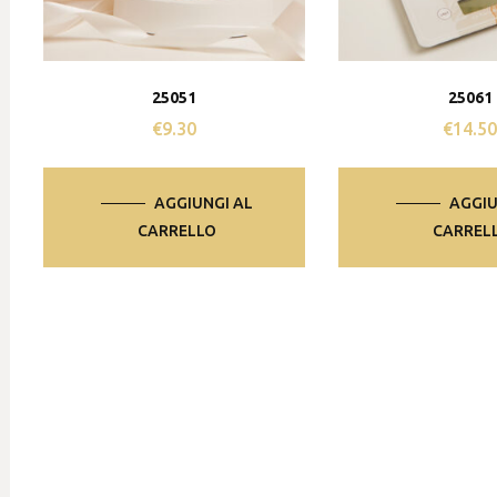
25051
25061
€
9.30
€
14.5
AGGIUNGI AL
AGGIU
CARRELLO
CARREL