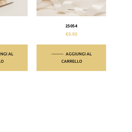
25054
0
€
9.90
NGI AL
AGGIUNGI AL
LO
CARRELLO