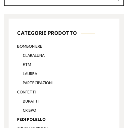
possono
essere
scelte
nella
CATEGORIE PRODOTTO
pagina
del
BOMBONIERE
prodotto
CLARALUNA
ETM
LAUREA
PARTECIPAZIONI
CONFETTI
BURATTI
CRISPO
FEDI POLELLO