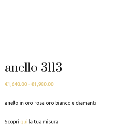
anello 3113
€
1,640.00
-
€
1,980.00
Fascia
di
prezzo:
anello in oro rosa oro bianco e diamanti
da
€1,640.00
Scopri
qui
la tua misura
a
€1,980.00