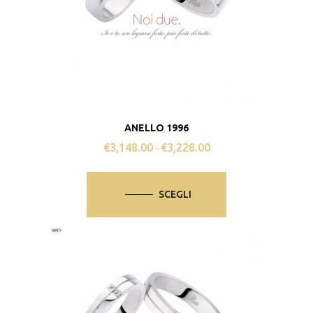
ANELLO 1996
€
3,148.00
€
3,228.00
Fascia
-
di
Questo
prezzo:
prodotto
SCEGLI
da
ha
€3,148.00
più
a
varianti.
€3,228.00
Le
opzioni
possono
essere