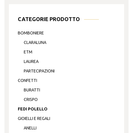
scelte
nella
CATEGORIE PRODOTTO
pagina
del
BOMBONIERE
prodotto
CLARALUNA
ETM
LAUREA
PARTECIPAZIONI
CONFETTI
BURATTI
CRISPO
FEDI POLELLO
GIOIELLI E REGALI
ANELLI