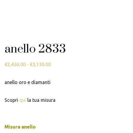
anello 2833
€
2,436.00
-
€
3,130.00
Fascia
di
prezzo:
anello oro e diamanti
da
€2,436.00
Scopri
qui
la tua misura
a
€3,130.00
Misura anello