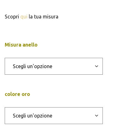
da
€2,688.00
Scopri
qui
la tua misura
a
€2,720.00
Misura anello
colore oro