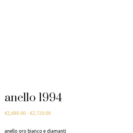
anello 1994
€
2,688.00
-
€
2,720.00
Fascia
di
prezzo:
anello oro bianco e diamanti