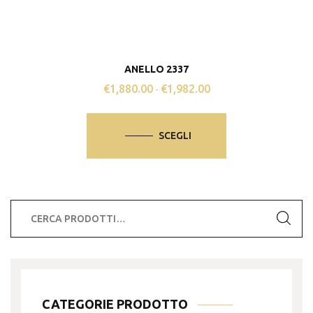
prodotto
ANELLO 2337
€
1,880.00
€
1,982.00
Fascia
-
di
Questo
prezzo:
prodotto
SCEGLI
da
ha
€1,880.00
più
a
varianti.
€1,982.00
Le
Cerca:
opzioni
possono
essere
scelte
nella
CATEGORIE PRODOTTO
pagina