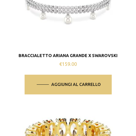
nella
pagina
del
prodotto
BRACCIALETTO ARIANA GRANDE X SWAROVSKI
€
159.00
AGGIUNGI AL CARRELLO