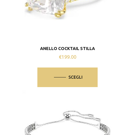
ANELLO COCKTAIL STILLA
€
199.00
Questo
prodotto
SCEGLI
ha
più
varianti.
Le
opzioni
possono
essere
scelte