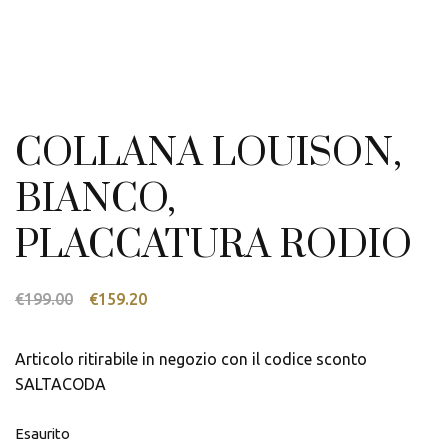
COLLANA LOUISON,
BIANCO,
PLACCATURA RODIO
Il
Il
€
199.00
€
159.20
prezzo
prezzo
originale
attuale
Articolo ritirabile in negozio con il codice sconto
era:
è:
SALTACODA
€199.00.
€159.20.
Esaurito