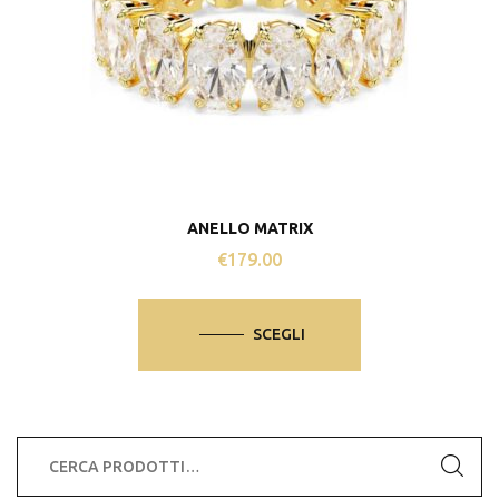
ANELLO MATRIX
€
179.00
Questo
prodotto
SCEGLI
ha
più
varianti.
Le
Cerca:
opzioni
possono