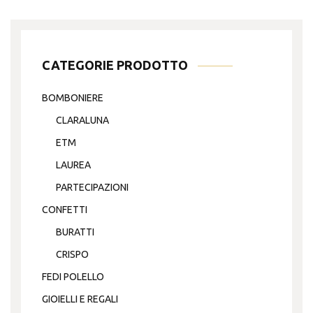
essere
scelte
nella
CATEGORIE PRODOTTO
pagina
del
BOMBONIERE
prodotto
CLARALUNA
ETM
LAUREA
PARTECIPAZIONI
CONFETTI
BURATTI
CRISPO
FEDI POLELLO
GIOIELLI E REGALI