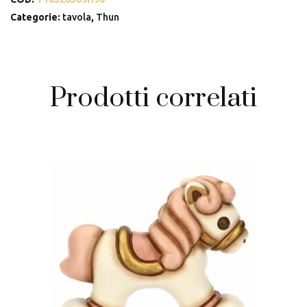
Country
Bloom,
Categorie:
tavola
,
Thun
grande
quantità
Prodotti correlati