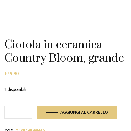
Ciotola in ceramica
Country Bloom, grande
€
79.90
2 disponibili
Ciotola
AGGIUNGI AL CARRELLO
in
ceramica
COD:
T10526569H90