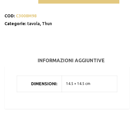
Elegance
piccola
COD:
C3008M98
quantità
Categorie:
tavola
,
Thun
INFORMAZIONI AGGIUNTIVE
DIMENSIONI
14.5 × 14.5 cm