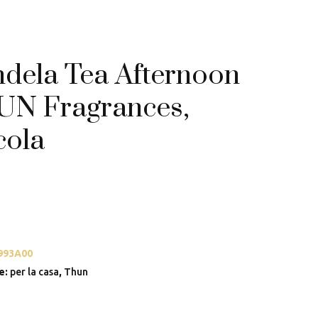
dela Tea Afternoon
N Fragrances,
cola
993A00
e:
per la casa
,
Thun