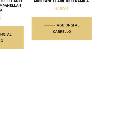
LO ELEGANCE
MINI CANE CLAIRE IN CERAMICA
AMPANELLA E
€
18.90
LA
0
AGGIUNGI AL
CARRELLO
NGI AL
LO