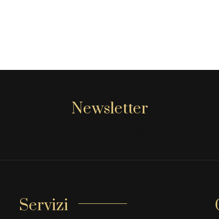
Newsletter
[mc4wp_form id="806"]
Servizi