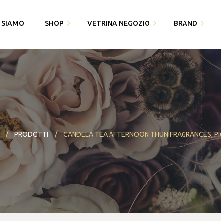
I SIAMO
SHOP
VETRINA NEGOZIO
BRAND
Fedi Polello
Gioiello
Cingomma
Bracciali saldati e gioielli
Piquadro
Gioielleria Karin1981
permanenti
Swarovski
Maserati
Bomboniere
Thun
PRODOTTI
CANDELA TEA AFTERNOON THUN FRAGRANCES, P
Paciotti 4US
Partecipazioni
Bracciali saldati e gioielli
Piquadro
I miei dati
permanenti
Polello
Alisia