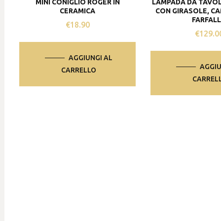
MINI CONIGLIO ROGER IN
LAMPADA DA TAVO
CERAMICA
CON GIRASOLE, C
FARFAL
€
18.90
€
129.0
AGGIUNGI AL
AGGIU
CARRELLO
CARREL