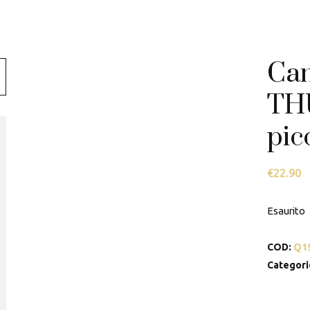
Swarovski
Tamashii
Can
Thun
THU
pic
€
22.90
Esaurito
COD:
Q1
Categori