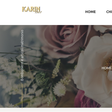
HOME
CH
Bomboniere e articoli matrimonio
HOME
Account
Carrello
Checkout