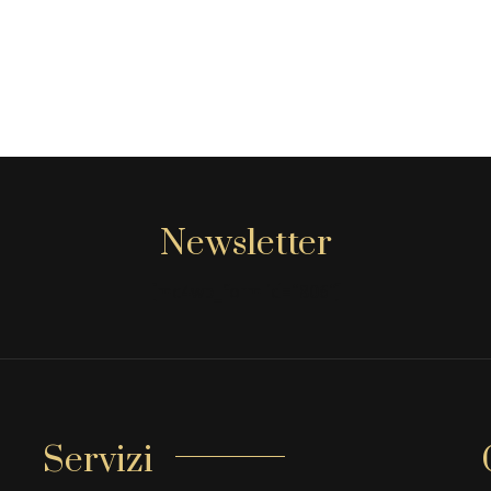
Newsletter
[mc4wp_form id="806"]
Servizi