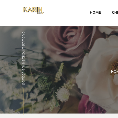
HOME
CH
Bomboniere e articoli matrimonio
HO
Account
Carrello
Checkout