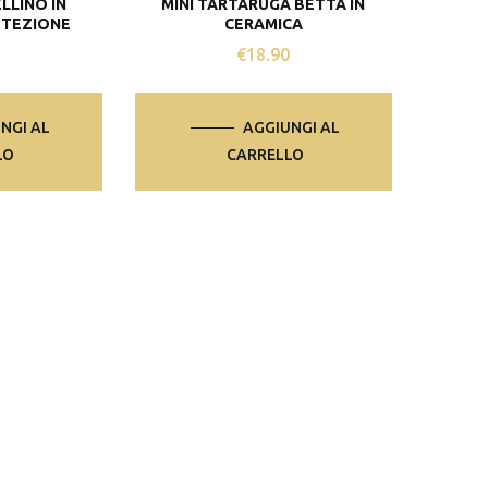
LLINO IN
MINI TARTARUGA BETTA IN
OTEZIONE
CERAMICA
0
€
18.90
NGI AL
AGGIUNGI AL
LO
CARRELLO