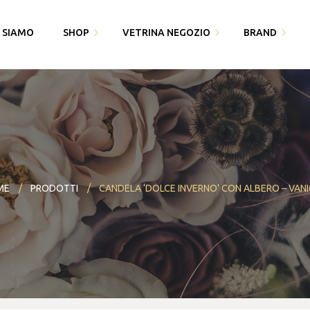
I SIAMO
SHOP
VETRINA NEGOZIO
BRAND
Fedi Polello
Gioiello
Cingomma
Bracciali saldati e gioielli
Piquadro
Gioielleria Karin1981
permanenti
Swarovski
Maserati
Bomboniere
Thun
ME
PRODOTTI
CANDELA ‘DOLCE INVERNO’ CON ALBERO – VANI
Paciotti 4US
Partecipazioni
Bracciali saldati e gioielli
Piquadro
I miei dati
permanenti
Polello
Alisia