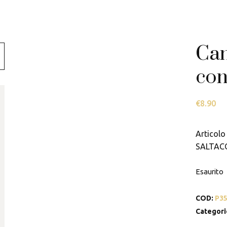
Swarovski
Tamashii
Can
Thun
con
€
8.90
Articolo 
SALTAC
Esaurito
COD:
P3
Categori