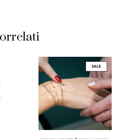
orrelati
SALE