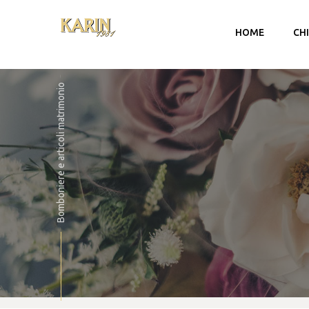
HOME
CH
Bomboniere e articoli matrimonio
Account
Carrello
Checkout