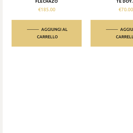
FLECHAZO
TE DOY
€
185.00
€
70.0
AGGIUNGI AL
AGGIU
CARRELLO
CARREL