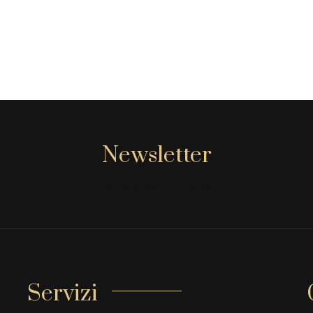
Newsletter
[mc4wp_form id="806"]
Servizi