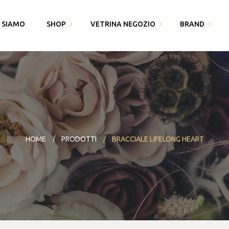
I SIAMO
SHOP
VETRINA NEGOZIO
BRAND
Fedi Polello
Gioiello
Cingomma
Bracciali saldati e gioielli
Piquadro
Gioielleria Karin1981
permanenti
Swarovski
Maserati
Bomboniere
Thun
HOME
PRODOTTI
BRACCIALE LIFELONG HEART
Paciotti 4US
Partecipazioni
Bracciali saldati e gioielli
Piquadro
I miei dati
permanenti
Polello
Alisia