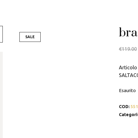
Swarovski
Tamashii
bra
Thun
SALE
€
119.00
Articolo 
SALTAC
Esaurito
COD:
551
Categori