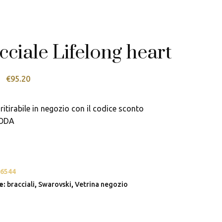
cciale Lifelong heart
Il
Il
€
95.20
prezzo
prezzo
originale
attuale
ritirabile in negozio con il codice sconto
era:
è:
ODA
€119.00.
€95.20.
6544
e:
bracciali
,
Swarovski
,
Vetrina negozio