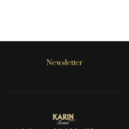
Newsletter
[mc4wp_form id="806"]