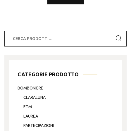
prodotto
ha
più
varianti.
Le
Cerca:
opzioni
possono
essere
scelte
nella
CATEGORIE PRODOTTO
pagina
del
BOMBONIERE
prodotto
CLARALUNA
ETM
LAUREA
PARTECIPAZIONI