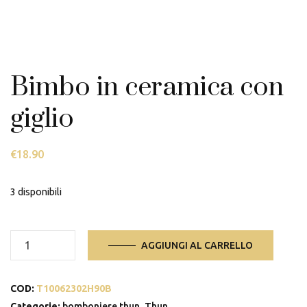
Bimbo in ceramica con
giglio
€
18.90
3 disponibili
Bimbo
AGGIUNGI AL CARRELLO
in
ceramica
COD:
T10062302H90B
con
Categorie:
bomboniere thun
,
Thun