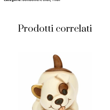
giglio
quantità
Prodotti correlati