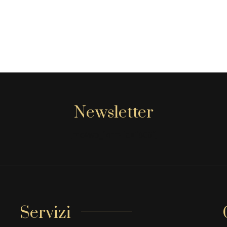
Newsletter
[mc4wp_form id="806"]
Servizi