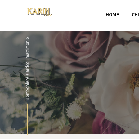
HOME
CH
Bomboniere e articoli matrimonio
Account
Carrello
Checkout