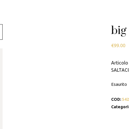
Swarovski
Tamashii
big
Thun
€
99.00
Articolo 
SALTAC
Esaurito
COD:
542
Categori