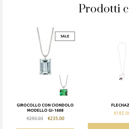
Prodotti c
SALE
GIROCOLLO CON CIONDOLO
FLECHA
MODELLO GI-1668
€
185.0
€
293.03
€
235.00
Il
Il
prezzo
prezzo
Questo