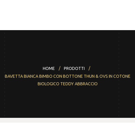
Home
Chi siamo
Shop
Vetrina negozio
HOME
PRODOTTI
Brand
BAVETTA BIANCA BIMBO CON BOTTONE THUN & OVS IN COTONE
BIOLOGICO TEDDY ABBRACCIO
News
Contatti