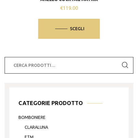
€
119.00
Questo
prodotto
SCEGLI
ha
più
varianti.
Le
Cerca:
opzioni
possono
essere
scelte
nella
CATEGORIE PRODOTTO
pagina
del
BOMBONIERE
prodotto
CLARALUNA
ETM