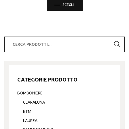
Questo
SCEGLI
prodotto
ha
più
varianti.
Le
Cerca:
opzioni
possono
essere
scelte
nella
CATEGORIE PRODOTTO
pagina
del
BOMBONIERE
prodotto
CLARALUNA
ETM
LAUREA