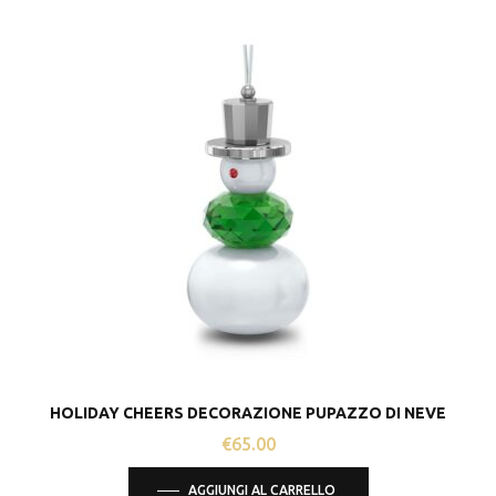
ha
più
varianti.
Le
opzioni
possono
essere
scelte
nella
pagina
del
prodotto
HOLIDAY CHEERS DECORAZIONE PUPAZZO DI NEVE
€
65.00
AGGIUNGI AL CARRELLO