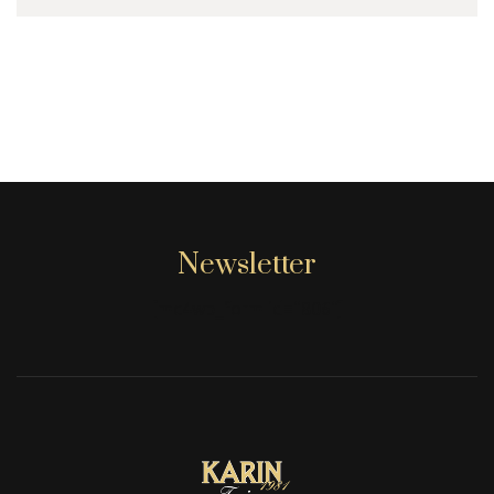
Newsletter
[mc4wp_form id="806"]