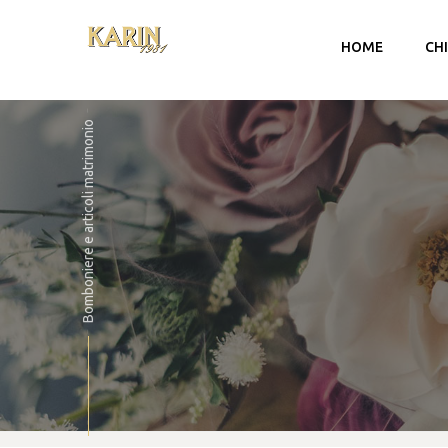
HOME
CH
Bomboniere e articoli matrimonio
Account
Carrello
Checkout