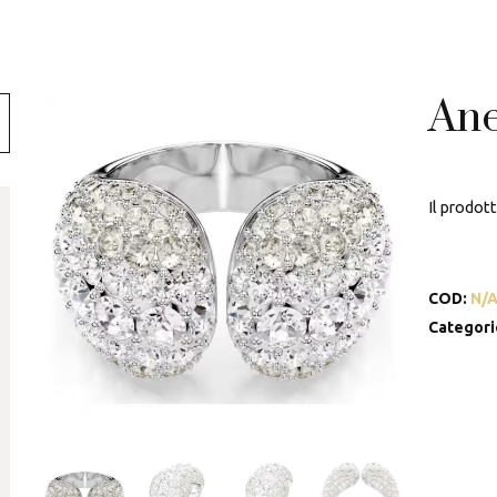
Swarovski
Tamashii
Ane
Thun
Il prodot
COD:
N/
Categori