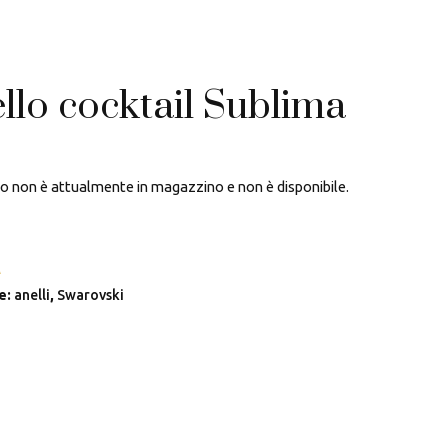
llo cocktail Sublima
to non è attualmente in magazzino e non è disponibile.
A
e:
anelli
,
Swarovski