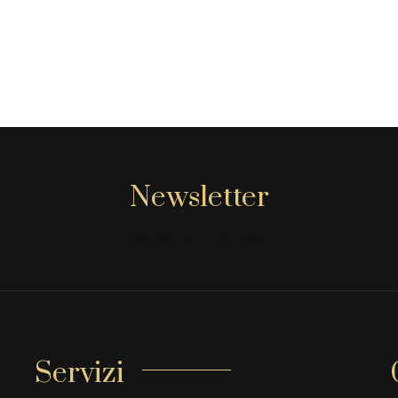
Newsletter
[mc4wp_form id="806"]
Servizi