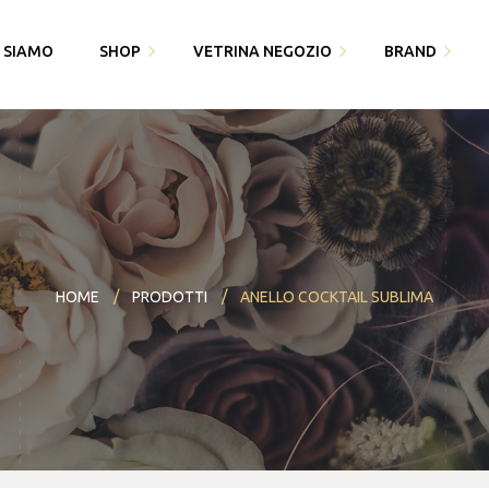
I SIAMO
SHOP
VETRINA NEGOZIO
BRAND
Fedi Polello
Gioiello
Cingomma
Bracciali saldati e gioielli
Piquadro
Gioielleria Karin1981
permanenti
Swarovski
Maserati
Bomboniere
Thun
HOME
PRODOTTI
ANELLO COCKTAIL SUBLIMA
Paciotti 4US
Partecipazioni
Bracciali saldati e gioielli
Piquadro
I miei dati
permanenti
Polello
Alisia