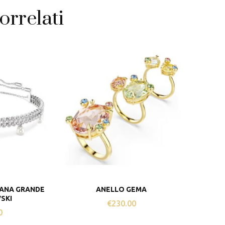
orrelati
IANA GRANDE
ANELLO GEMA
SKI
€
230.00
0
Questo