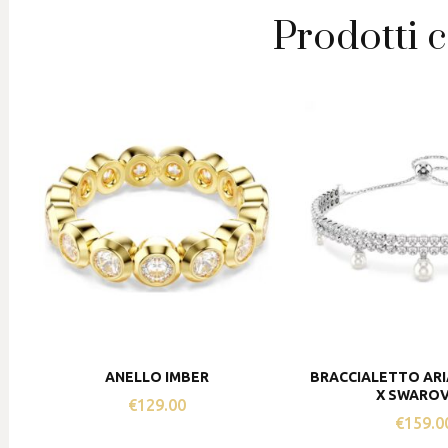
Prodotti c
ANELLO IMBER
BRACCIALETTO AR
X SWAROV
€
129.00
€
159.0
Questo