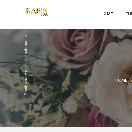
HOME
CH
Bomboniere e articoli matrimonio
HOME
Account
Carrello
Checkout