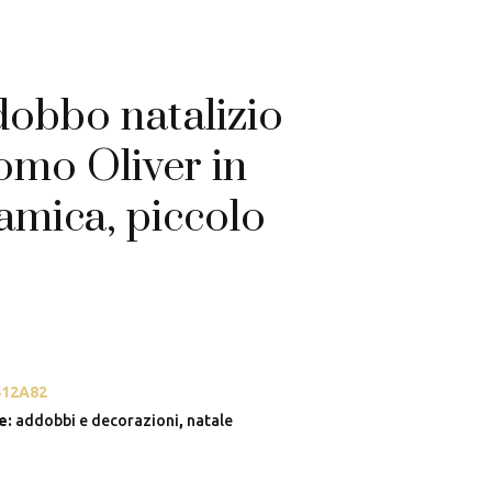
obbo natalizio
mo Oliver in
amica, piccolo
412A82
e:
addobbi e decorazioni
,
natale