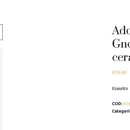
Swarovski
Tamashii
Add
Thun
Gno
cer
€
18.90
Esaurito
COD:
S3
Categori