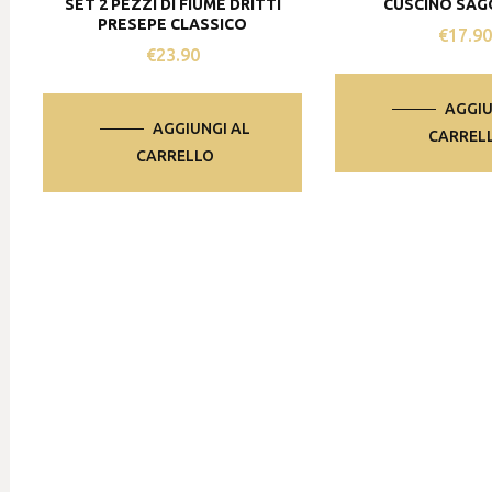
SET 2 PEZZI DI FIUME DRITTI
CUSCINO SA
PRESEPE CLASSICO
€
17.9
€
23.90
AGGIU
AGGIUNGI AL
CARREL
CARRELLO