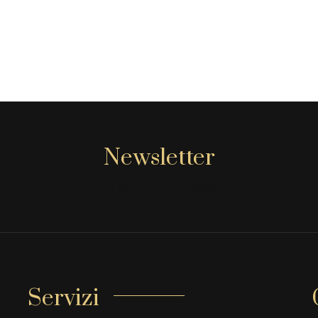
Newsletter
[mc4wp_form id="806"]
Servizi