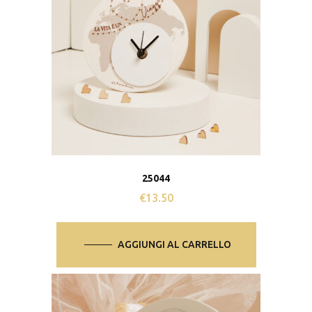
25044
€
13.50
AGGIUNGI AL CARRELLO