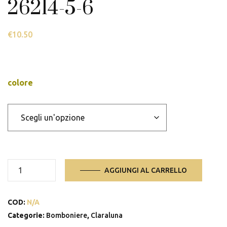
26214-5-6
€
10.50
colore
26214-
AGGIUNGI AL CARRELLO
5-
6
COD:
N/A
quantità
Categorie:
Bomboniere
,
Claraluna