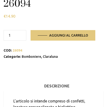
26094
€
14.90
26094
AGGIUNGI AL CARRELLO
quantità
COD:
26094
Categorie:
Bomboniere
,
Claraluna
DESCRIZIONE
L’articolo si intende compreso di confetti,
legatura personalizzata e bigliettino