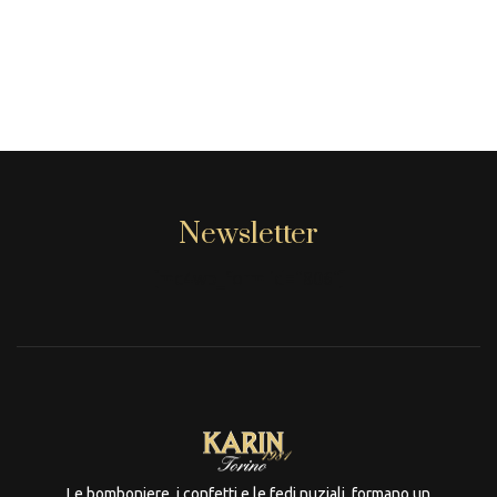
Newsletter
[mc4wp_form id="806"]
Le bomboniere, i confetti e le fedi nuziali, formano un