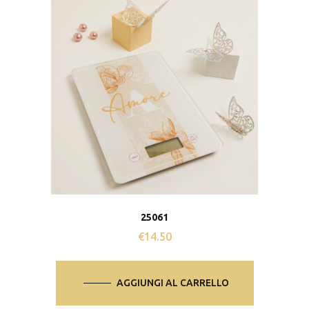
25061
€
14.50
AGGIUNGI AL CARRELLO