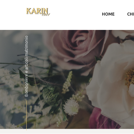
HOME
CH
Bomboniere e articoli matrimonio
Account
Carrello
Checkout