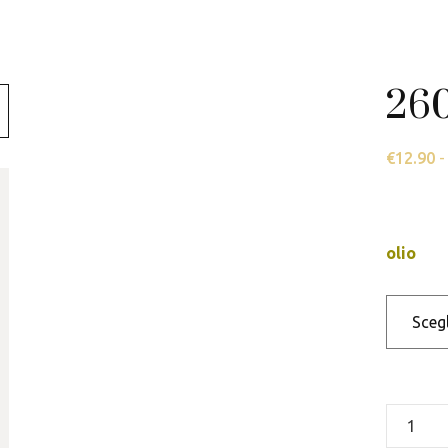
Swarovski
Tamashii
26
Thun
€
12.90
-
olio
26078C
quantit