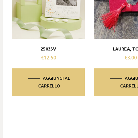
25035V
LAUREA, T
€
12.50
€
3.00
AGGIUNGI AL
AGGIU
CARRELLO
CARREL