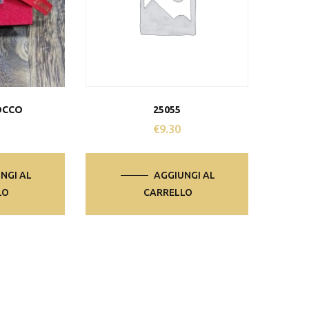
OCCO
25055
€
9.30
NGI AL
AGGIUNGI AL
LO
CARRELLO