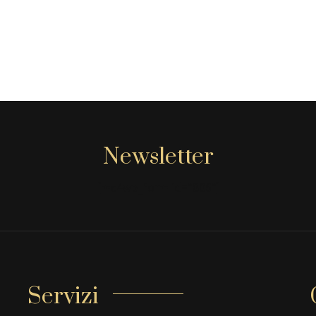
Newsletter
[mc4wp_form id="806"]
Servizi